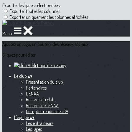
Exporter les lignes sélectionnées
Exporter toutes les colonnes
Exporter uniquement les colonnes affichées
Menu
Ajoutez un logo, un bouton, des réseaux sociaux
Cliquez pour éditer
Le club
▴
▾
Présentation du club
Partenaires
L'ENAA
Records du club
Records de l'ENAA
Comptes rendus des CA
L'équipe
▴
▾
Les entraineurs
Les juges