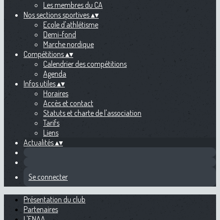
Les membres du CA
Nos sections sportives
▴
▾
Ecole d'athlétisme
Demi-fond
Marche nordique
Compétitions
▴
▾
Calendrier des compétitions
Agenda
Infos utiles
▴
▾
Horaires
Accès et contact
Statuts et charte de l'association
Tarifs
Liens
Actualités
▴
▾
Se connecter
Présentation du club
Partenaires
L'ENAA