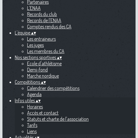
Partenaires
L'ENAA
Records du club
Records de l'ENAA
Comptes rendus des CA
L'équipe
▴
▾
Les entraineurs
Les juges
Les membres du CA
Nos sections sportives
▴
▾
Ecole d'athlétisme
Demi-fond
Marche nordique
Compétitions
▴
▾
Calendrier des compétitions
Agenda
Infos utiles
▴
▾
Horaires
Accès et contact
Statuts et charte de l'association
Tarifs
Liens
Actualités
▴
▾