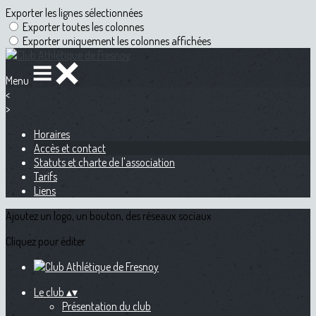
Exporter les lignes sélectionnées
Exporter toutes les colonnes
Exporter uniquement les colonnes affichées
Menu
<
>
Horaires
Accès et contact
Statuts et charte de l'association
Tarifs
Liens
Ajoutez un logo, un bouton, des réseaux sociaux
Cliquez pour éditer
Le club
▴
▾
Présentation du club