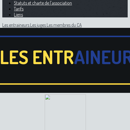
Statuts et charte de l'association
Tarifs
Liens
Les entraineurs
Les juges
Les membres du CA
LES
ENTR
AINEU