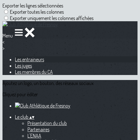
Exporter les lignes sélectionnées
Exporter toutes les colonnes
Exporter uniquement les colonnes affichées
Menu
<
>
Les entraineurs
Les juges
Les membres du CA
Ajoutez un logo, un bouton, des réseaux sociaux
Cliquez pour éditer
Le club
▴
▾
Présentation du club
Partenaires
L'ENAA