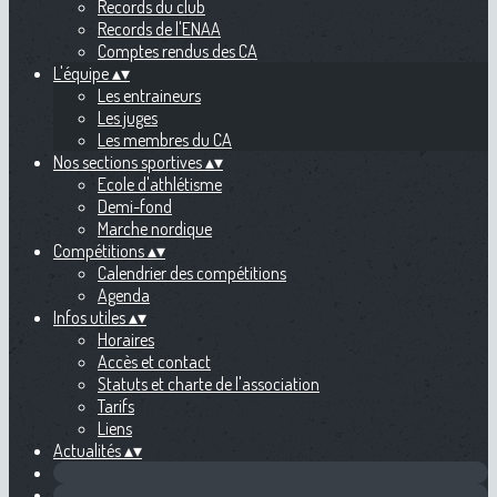
Records du club
Records de l'ENAA
Comptes rendus des CA
L'équipe
▴
▾
Les entraineurs
Les juges
Les membres du CA
Nos sections sportives
▴
▾
Ecole d'athlétisme
Demi-fond
Marche nordique
Compétitions
▴
▾
Calendrier des compétitions
Agenda
Infos utiles
▴
▾
Horaires
Accès et contact
Statuts et charte de l'association
Tarifs
Liens
Actualités
▴
▾