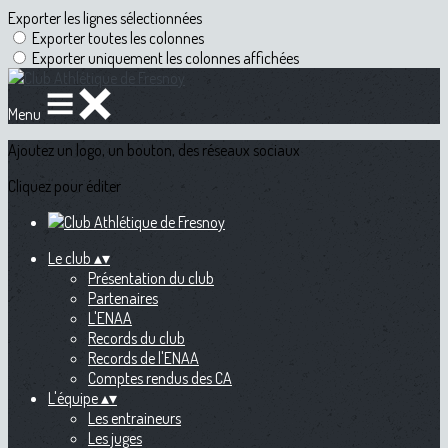
Exporter les lignes sélectionnées
Exporter toutes les colonnes
Exporter uniquement les colonnes affichées
Menu
Ajoutez un logo, un bouton, des réseaux sociaux
Cliquez pour éditer
Le club
▴
▾
Présentation du club
Partenaires
L'ENAA
Records du club
Records de l'ENAA
Comptes rendus des CA
L'équipe
▴
▾
Les entraineurs
Les juges