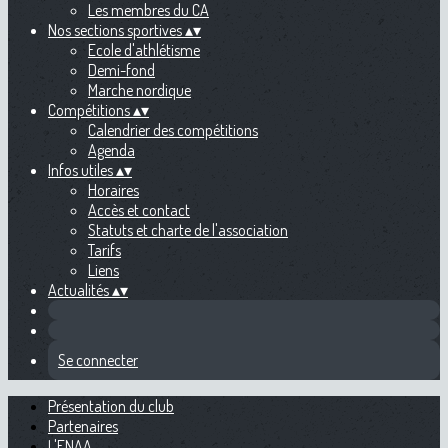
Les membres du CA
Nos sections sportives
▴
▾
Ecole d'athlétisme
Demi-fond
Marche nordique
Compétitions
▴
▾
Calendrier des compétitions
Agenda
Infos utiles
▴
▾
Horaires
Accès et contact
Statuts et charte de l'association
Tarifs
Liens
Actualités
▴
▾
Se connecter
Présentation du club
Partenaires
L'ENAA