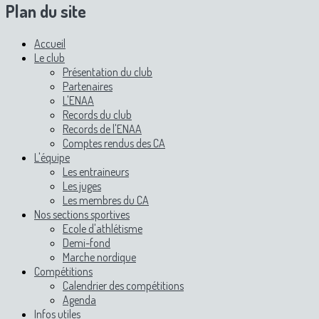
Plan du site
Accueil
Le club
Présentation du club
Partenaires
L'ENAA
Records du club
Records de l'ENAA
Comptes rendus des CA
L'équipe
Les entraineurs
Les juges
Les membres du CA
Nos sections sportives
Ecole d'athlétisme
Demi-fond
Marche nordique
Compétitions
Calendrier des compétitions
Agenda
Infos utiles