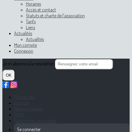
Horaires
Accès et contact
Statuts et charte de l'association
Tarifs
Liens
Actualités
Actualités
Mon compte
Connexion
Je m'abonne à la newsletter
OK
Plan du site
Licences
Mentions légales
CGUV
Paramétrer vos cookies
Se connecter