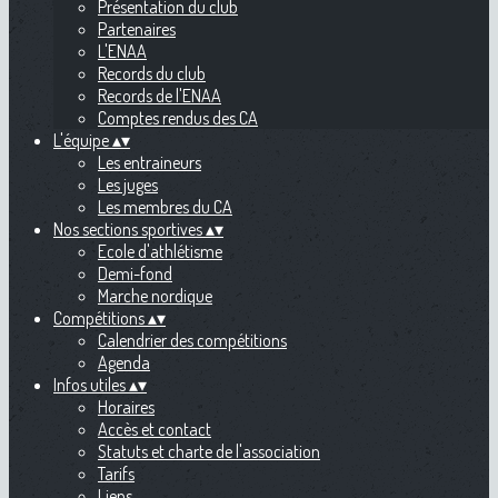
Présentation du club
Partenaires
L'ENAA
Records du club
Records de l'ENAA
Comptes rendus des CA
L'équipe
▴
▾
Les entraineurs
Les juges
Les membres du CA
Nos sections sportives
▴
▾
Ecole d'athlétisme
Demi-fond
Marche nordique
Compétitions
▴
▾
Calendrier des compétitions
Agenda
Infos utiles
▴
▾
Horaires
Accès et contact
Statuts et charte de l'association
Tarifs
Liens