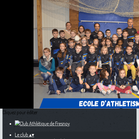
Exporter les lignes sélectionnées
Exporter toutes les colonnes
Exporter uniquement les colonnes affichées
Menu
<
>
Présentation du club
Partenaires
L'ENAA
Records du club
Records de l'ENAA
Comptes rendus des CA
Ajoutez un logo, un bouton, des réseaux sociaux
Cliquez pour éditer
Le club
▴
▾