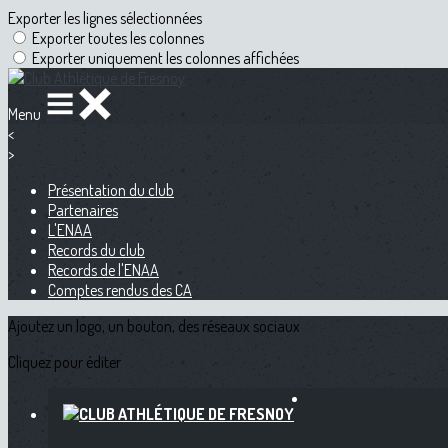
Exporter les lignes sélectionnées
Exporter toutes les colonnes
Exporter uniquement les colonnes affichées
Menu
<
>
Présentation du club
Partenaires
L'ENAA
Records du club
Records de l'ENAA
Comptes rendus des CA
Ajoutez un logo, un bouton, des réseaux sociaux
Cliquez pour éditer