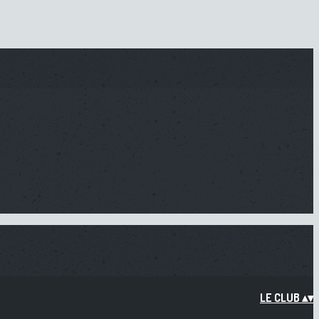
LE CLUB
▴
▾