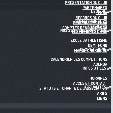
PRÉSENTATION DU CLUB
PARTENAIRES
L'ÉQUIPE
▴
▾
L'ENAA
RECORDS DU CLUB
LES ENTRAINEURS
RECORDS DE L'ENAA
LES JUGES
COMPTES RENDUS DES CA
NOS SECTIONS SPORTIVES
▴
▾
LES MEMBRES DU CA
ECOLE D'ATHLÉTISME
DEMI-FOND
COMPÉTITIONS
▴
▾
MARCHE NORDIQUE
CALENDRIER DES COMPÉTITIONS
AGENDA
INFOS UTILES
▴
▾
HORAIRES
ACCÈS ET CONTACT
ACTUALITÉS
▴
▾
STATUTS ET CHARTE DE L'ASSOCIATION
TARIFS
LIENS