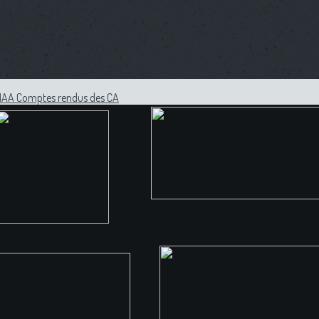
ENAA
Comptes rendus des CA