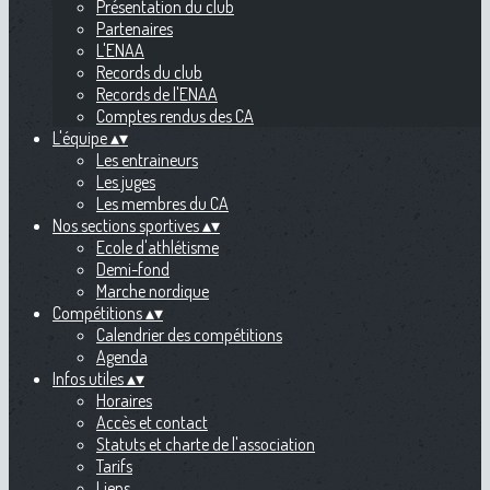
Présentation du club
Partenaires
L'ENAA
Records du club
Records de l'ENAA
Comptes rendus des CA
L'équipe
▴
▾
Les entraineurs
Les juges
Les membres du CA
Nos sections sportives
▴
▾
Ecole d'athlétisme
Demi-fond
Marche nordique
Compétitions
▴
▾
Calendrier des compétitions
Agenda
Infos utiles
▴
▾
Horaires
Accès et contact
Statuts et charte de l'association
Tarifs
Liens