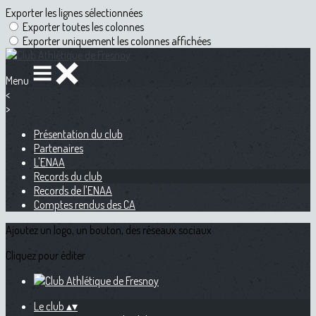
Exporter les lignes sélectionnées
Exporter toutes les colonnes
Exporter uniquement les colonnes affichées
Menu
<
>
Présentation du club
Partenaires
L'ENAA
Records du club
Records de l'ENAA
Comptes rendus des CA
Ajoutez un logo, un bouton, des réseaux sociaux
Cliquez pour éditer
Le club
▴
▾