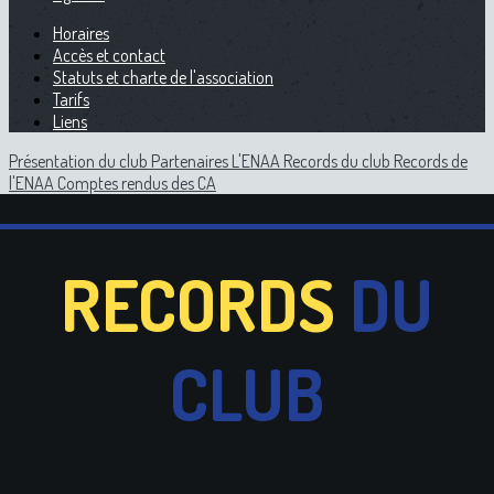
Horaires
Accès et contact
Statuts et charte de l'association
Tarifs
Liens
Présentation du club
Partenaires
L'ENAA
Records du club
Records de
l'ENAA
Comptes rendus des CA
RECORDS
DU
CLUB