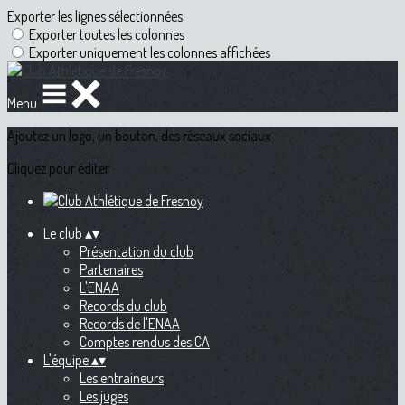
Exporter les lignes sélectionnées
Exporter toutes les colonnes
Exporter uniquement les colonnes affichées
Menu
Ajoutez un logo, un bouton, des réseaux sociaux
Cliquez pour éditer
Le club
▴
▾
Présentation du club
Partenaires
L'ENAA
Records du club
Records de l'ENAA
Comptes rendus des CA
L'équipe
▴
▾
Les entraineurs
Les juges