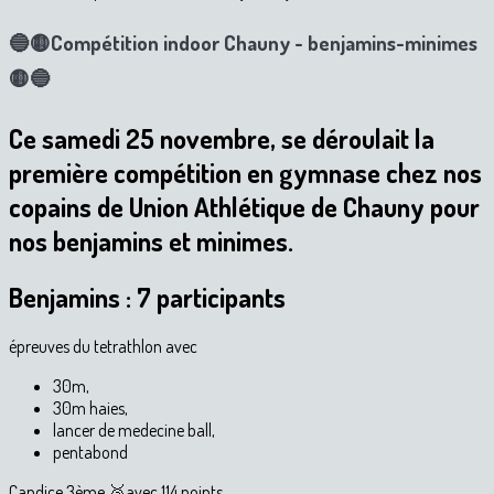
🔵🟡Compétition indoor Chauny - benjamins-minimes
🟡🔵
Ce samedi 25 novembre, se déroulait la
première compétition en gymnase chez nos
copains de Union Athlétique de Chauny pour
nos benjamins et minimes.
Benjamins : 7 participants
épreuves du tetrathlon avec
30m,
30m haies,
lancer de medecine ball,
pentabond
Candice 3ème 🥉avec 114 points