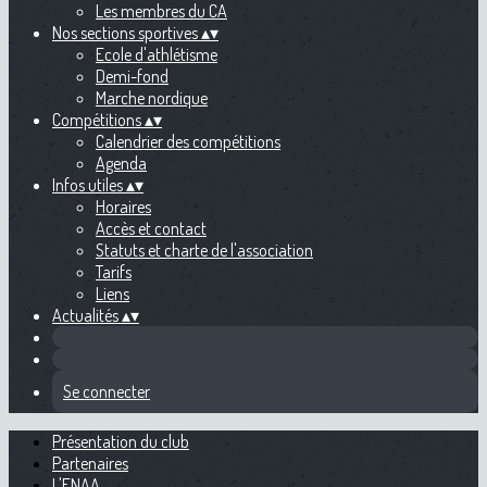
Les membres du CA
Nos sections sportives
▴
▾
Ecole d'athlétisme
Demi-fond
Marche nordique
Compétitions
▴
▾
Calendrier des compétitions
Agenda
Infos utiles
▴
▾
Horaires
Accès et contact
Statuts et charte de l'association
Tarifs
Liens
Actualités
▴
▾
Se connecter
Présentation du club
Partenaires
L'ENAA